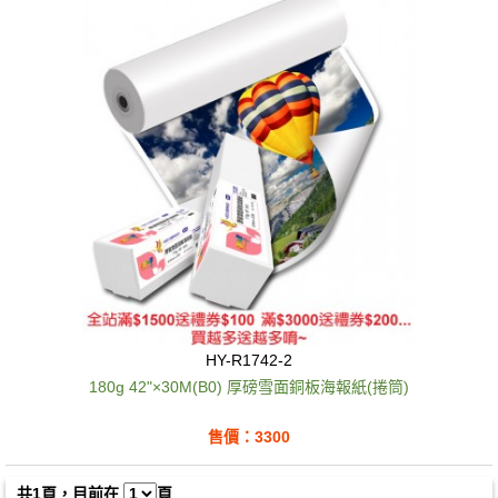
HY-R1742-2
180g 42"×30M(B0) 厚磅雪面銅板海報紙(捲筒)
售價：3300
共1頁，目前在
頁