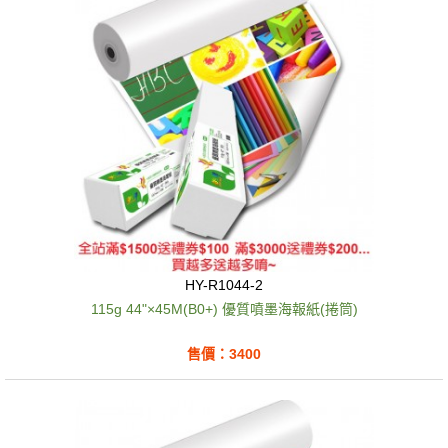
HY-R1044-2
115g 44"×45M(B0+) 優質噴墨海報紙(捲筒)
售價：3400