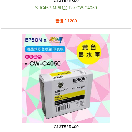
C13T52R300
SJIC46P-M(紅色) For CW-C4050
售價：1260
C13T52R400