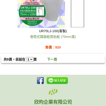
UR70LJ-100(客製)
卷筒式霧面紙質貼紙 (70mm寬)
售價：920
共9頁，目前在
頁
下一頁
欣昀企業有限公司