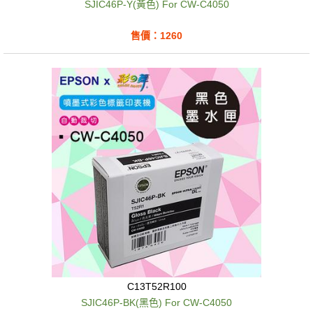
SJIC46P-Y(黃色) For CW-C4050
售價：1260
C13T52R100
SJIC46P-BK(黑色) For CW-C4050