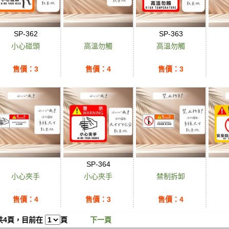
SP-362
SP-363
小心碰頭
高溫勿觸
高溫勿觸
售價：3
售價：4
售價：3
SP-364
小心夾手
小心夾手
禁制拆卸
售價：4
售價：3
售價：4
共4頁，目前在
頁
下一頁