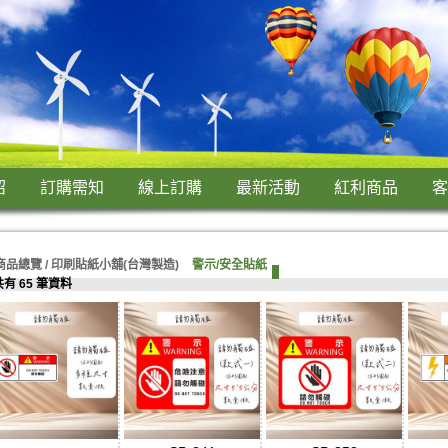
紹
訂購需知
線上訂購
最新活動
紅利商品
客
商品總覽 /
印刷貼紙小舖(台灣製造)
警示/安全貼紙
共有 65 筆資料