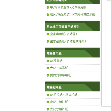
數位印刷專用紙
中/厚磅及雪面/光澤專用紙
相片/珠光及透明/塑膠材質防水紙
日本進口頂級專用紙系列
皇家專用紙(多功能)
皇家藝術紙(多功能紋路紙)
噴墨專用紙
A4噴墨紙
大尺寸噴墨紙
雙面列印專用紙
噴墨相片紙
A4相片紙、膠質相紙
小尺寸相片紙
大尺寸相片紙