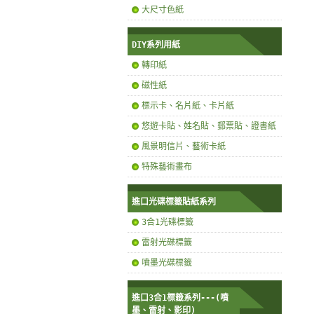
大尺寸色紙
DIY系列用紙
轉印紙
磁性紙
標示卡、名片紙、卡片紙
悠遊卡貼、姓名貼、郵票貼、證書紙
風景明信片、藝術卡紙
特殊藝術畫布
進口光碟標籤貼紙系列
3合1光碟標籤
雷射光碟標籤
噴墨光碟標籤
進口3合1標籤系列---(噴
墨、雷射、影印)