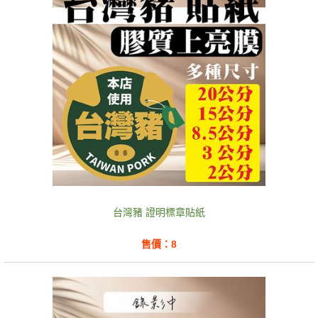
台灣豬 證明標章貼紙
售價：8