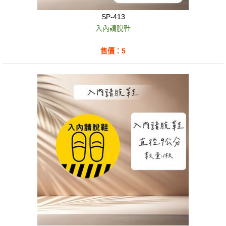
SP-413
入內請脫鞋
售價：5