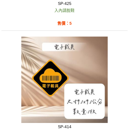
SP-425
入內請脫鞋
售價：5
SP-414