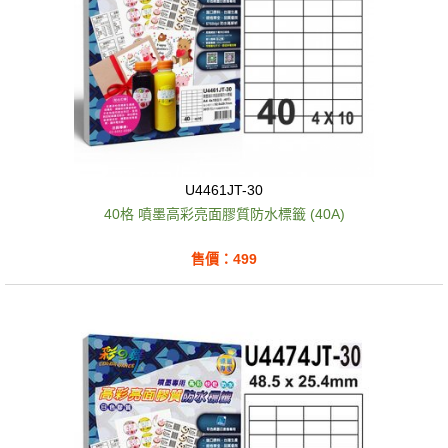
U4461JT-30
40格 噴墨高彩亮面膠質防水標籤 (40A)
售價：499