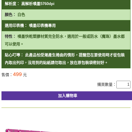
解析度：
高解析噴墨5760dpi
顏色：
白色
適用印表機：
噴墨印表機專用
特性：
噴墨快乾塑膠材質完全防水，適用於一般或防水（魔珠）墨水都
可以使用。
貼心叮嚀：
此產品怕受潮產生捲曲的情形，提醒您在要使用時才從包裝
內取出列印，沒用到的貼紙請勿取出，放在原包裝袋密封好。
499
售價：
元
購買數量：