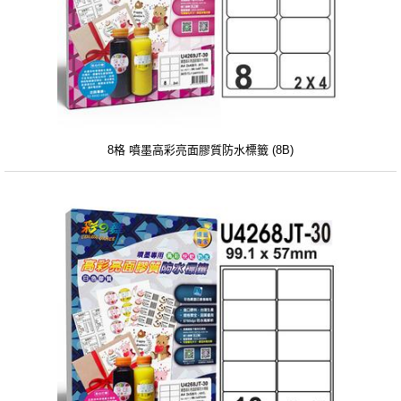
8格 噴墨高彩亮面膠質防水標籤 (8B)