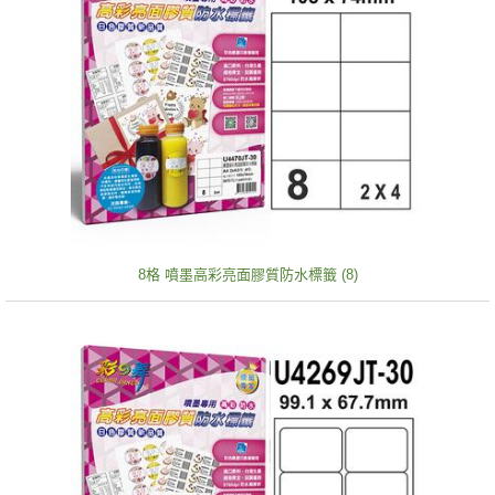
8格 噴墨高彩亮面膠質防水標籤 (8)