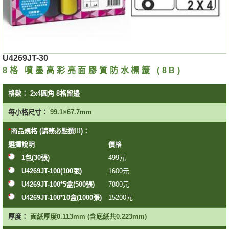
U4269JT-30
8格 噴墨高彩亮面膠質防水標籤 (8B)
格數：
2x4圓角 8格留邊
每小格尺寸：
99.1×67.7mm
商品規格 (請務必點選!!!)：
選擇
說明
價格
1包(30張)
499
元
U4269JT-100(100張)
1600
元
U4269JT-100*5盒(500張)
7800
元
U4269JT-100*10盒(1000張)
15200
元
厚度：
面紙厚度0.113mm (含底紙共0.223mm)