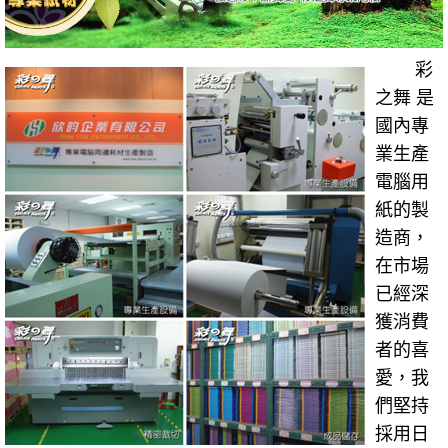
彩
之舞 是
國內專
業生產
電腦用
紙的製
造商，
在市場
已經深
獲消費
者的喜
愛，我
們堅持
採用日