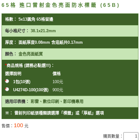
65格 進口雷射金色亮面防水標籤 (65B)
格數：
5x13圓角 65格留邊
每小格尺寸：
38.1x21.2mm
厚度：
面紙厚度0.08mm 含底紙共0.17mm
顏色：
金色亮面紙質
商品規格 (請務必點選!!!)：
選擇
說明
價格
1包(10張)
100
元
U4274D-100(100張)
900
元
適用印表機：
彩雷、數位印刷、影印機專用
※：
雷射列印紙張種類請選擇「標籤」或「厚紙」選項
100
售價：
元
購買數量：