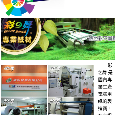
彩
之舞 是
國內專
業生產
電腦用
紙的製
造商，