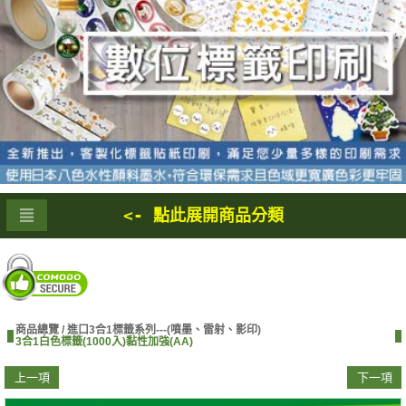
<- 點此展開商品分類
商品總覽 /
進口3合1標籤系列---(噴墨、雷射、影印)
3合1白色標籤(1000入)黏性加強(AA)
上一項
下一項