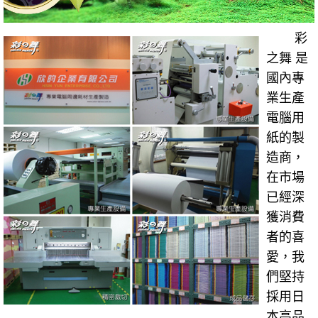
彩
之舞 是
國內專
業生產
電腦用
紙的製
造商，
在市場
已經深
獲消費
者的喜
愛，我
們堅持
採用日
本高品