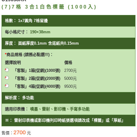
(7)7格 3合1白色標籤 (1000入)
格數：
1x7圓角 7格留邊
每小格尺寸：
190×38mm
厚度：
面紙厚度0.1mm 含底紙共0.15mm
商品規格 (請務必點選!!!)：
選擇
說明
價格
「客製」1箱(促銷)(1000張)
2700
元
「客製」2箱(促銷)(2000張)
5000
元
「客製」4箱(促銷)(4000張)
9500
元
解析度：
多功能
適用印表機：
噴墨、雷射、影印機、手寫多功能
※：
雷射印表機或影印機列印時紙張選項請改成「標籤」或「厚紙」
2700
售價：
元