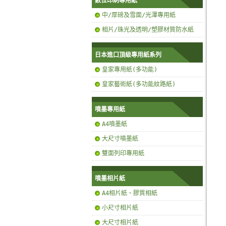
數位印刷專用紙
中/厚磅及雪面/光澤專用紙
相片/珠光及透明/塑膠材質防水紙
日本進口頂級專用紙系列
皇家專用紙(多功能)
皇家藝術紙(多功能紋路紙)
噴墨專用紙
A4噴墨紙
大尺寸噴墨紙
雙面列印專用紙
噴墨相片紙
A4相片紙、膠質相紙
小尺寸相片紙
大尺寸相片紙