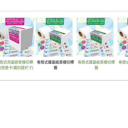
筒式亮面膠質模切標
卷筒式霧面紙質模切標
卷筒式霧面紙質模切標
卷筒
(悠遊卡/識別證尺寸)
籤
籤