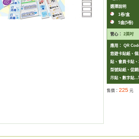
選擇
說明
1卷/盒
5盒(5
管心：
2英吋
應用：
QR C
悠遊卡貼紙、個
貼、會員卡貼、
型號貼紙、促銷
示貼、數字貼...
225
售價：
元