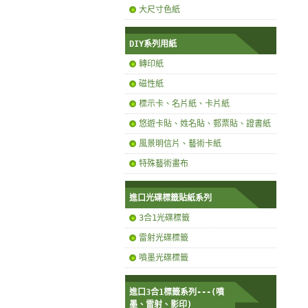
大尺寸色紙
DIY系列用紙
轉印紙
磁性紙
標示卡、名片紙、卡片紙
悠遊卡貼、姓名貼、郵票貼、證書紙
風景明信片、藝術卡紙
特殊藝術畫布
進口光碟標籤貼紙系列
3合1光碟標籤
雷射光碟標籤
噴墨光碟標籤
進口3合1標籤系列---(噴
墨、雷射、影印)