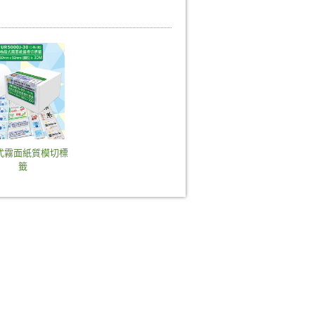
式霧面紙質模切標
籤