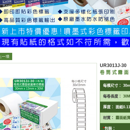
上一項
UR3013J-30
卷筒式霧
每模尺寸：
30
每卷長度：
30
厚度：
面紙0.1
材質：
霧面紙
包裝：