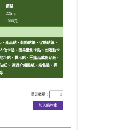
價格
225
元
卷)
1000
元
ode、產品貼、裝飾貼紙、促銷貼紙、
人化卡貼、簡易識別卡貼、活動卡
地址貼、標示貼、產品成份貼紙、
貼紙、 產品介紹貼紙、姓名貼、標
等
購買數量：