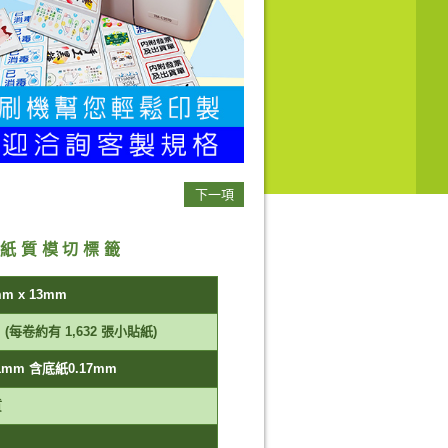
下一項
面紙質模切標籤
mm x 13mm
M (每卷約有 1,632 張小貼紙)
1mm 含底紙0.17mm
質