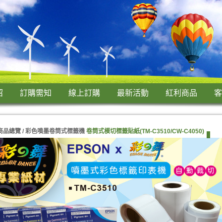
紹
訂購需知
線上訂購
最新活動
紅利商品
客
商品總覽 /
彩色噴墨卷筒式標籤機
卷筒式模切標籤貼紙(TM-C3510/CW-C4050)