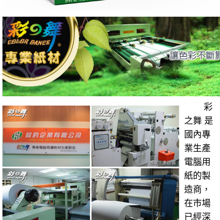
彩
之舞 是
國內專
業生產
電腦用
紙的製
造商，
在市場
已經深