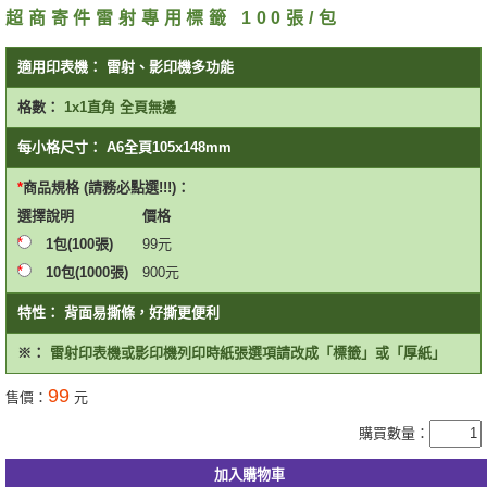
超商寄件雷射專用標籤 100張/包
適用印表機：
雷射、影印機多功能
格數：
1x1直角 全頁無邊
每小格尺寸：
A6全頁105x148mm
商品規格 (請務必點選!!!)：
選擇
說明
價格
1包(100張)
99
元
10包(1000張)
900
元
特性：
背面易撕條，好撕更便利
※：
雷射印表機或影印機列印時紙張選項請改成「標籤」或「厚紙」
99
售價：
元
購買數量：