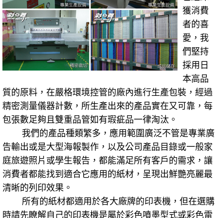
獲消費
者的喜
愛，我
們堅持
採用日
本高品
質的原料，在嚴格環境控管的廠內進行生產包裝，經過
精密測量儀器計數，所生產出來的產品實在又可靠，每
包張數足夠且雙重品管如有瑕疵品一律淘汰。
我們的產品種類繁多，應用範圍廣泛不管是專業廣
告輸出或是大型海報製作，以及公司產品目錄或一般家
庭旅遊照片或學生報告，都能滿足所有客戶的需求，讓
消費者都能找到適合它應用的紙材，呈現出鮮艷亮麗最
清晰的列印效果。
所有的紙材都適用於各大廠牌的印表機，但在選購
時請先瞭解自己的印表機是屬於彩色噴墨型式或彩色雷