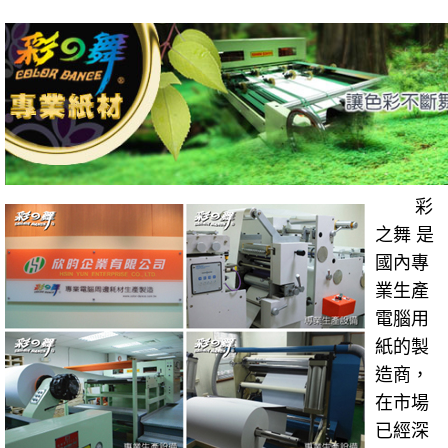
彩
之舞 是
國內專
業生產
電腦用
紙的製
造商，
在市場
已經深