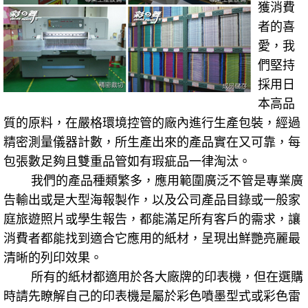
獲消費
者的喜
愛，我
們堅持
採用日
本高品
質的原料，在嚴格環境控管的廠內進行生產包裝，經過
精密測量儀器計數，所生產出來的產品實在又可靠，每
包張數足夠且雙重品管如有瑕疵品一律淘汰。
我們的產品種類繁多，應用範圍廣泛不管是專業廣
告輸出或是大型海報製作，以及公司產品目錄或一般家
庭旅遊照片或學生報告，都能滿足所有客戶的需求，讓
消費者都能找到適合它應用的紙材，呈現出鮮艷亮麗最
清晰的列印效果。
所有的紙材都適用於各大廠牌的印表機，但在選購
時請先瞭解自己的印表機是屬於彩色噴墨型式或彩色雷