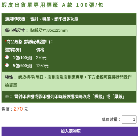
蝦皮出貨單專用標籤 A款 100張/包
適用印表機：
雷射、噴墨、影印機多功能
每小格尺寸：
貼紙尺寸:85x125mm
商品規格 (請務必點選!!!)：
選擇
說明
價格
1包(100張)
270
元
5包(500張)
1250
元
特性：
蝦皮標準/隔日、店到店及店到家專用，下方虛線可直接撕開做作
撿貨單
※：
雷射印表機或影印機列印時紙張選項請改成「標籤」或「厚紙」
270
售價：
元
購買數量：