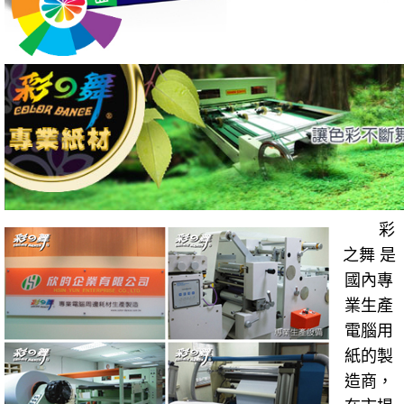
彩
之舞 是
國內專
業生產
電腦用
紙的製
造商，