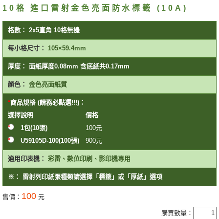
10格 進口雷射金色亮面防水標籤 (10A)
格數：
2x5直角 10格無邊
每小格尺寸：
105×59.4mm
厚度：
面紙厚度0.08mm 含底紙共0.17mm
顏色：
金色亮面紙質
商品規格 (請務必點選!!!)：
選擇
說明
價格
1包(10張)
100
元
U59105D-100(100張)
900
元
適用印表機：
彩雷、數位印刷、影印機專用
※：
雷射列印紙張種類請選擇「標籤」或「厚紙」選項
100
售價：
元
購買數量：