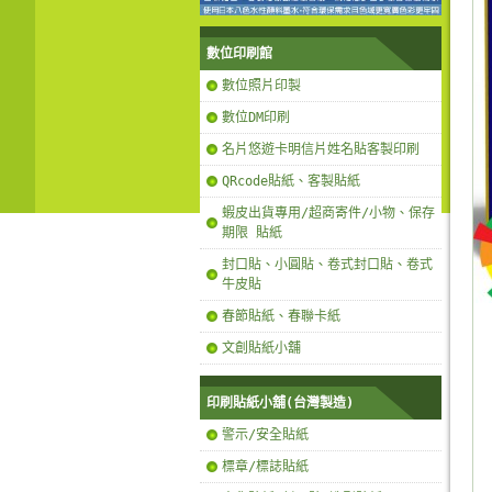
數位印刷館
數位照片印製
數位DM印刷
名片悠遊卡明信片姓名貼客製印刷
QRcode貼紙、客製貼紙
蝦皮出貨專用/超商寄件/小物、保存
期限 貼紙
封口貼、小圓貼、卷式封口貼、卷式
牛皮貼
春節貼紙、春聯卡紙
文創貼紙小舖
印刷貼紙小舖(台灣製造)
警示/安全貼紙
標章/標誌貼紙