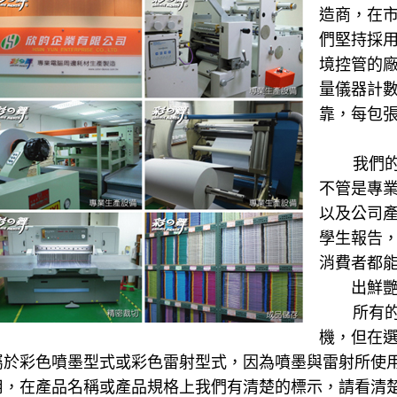
造商，在
們堅持採
境控管的
量儀器計
靠，每包
我們的產
不管是專
以及公司
學生報告
消費者都
出鮮
所有的紙
機，但在
屬於彩色噴墨型式或彩色雷射型式，因為噴墨與雷射所使
用，在產品名稱或產品規格上我們有清楚的標示，請看清