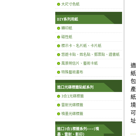
大尺寸色紙
DIY系列用紙
轉印紙
磁性紙
標示卡、名片紙、卡片紙
悠遊卡貼、姓名貼、郵票貼、證書紙
風景明信片、藝術卡紙
適
特殊藝術畫布
紙
包
進口光碟標籤貼紙系列
產
3合1光碟標籤
紙
境
雷射光碟標籤
可
噴墨光碟標籤
址
進口3合1標籤系列---(噴
墨、雷射、影印)