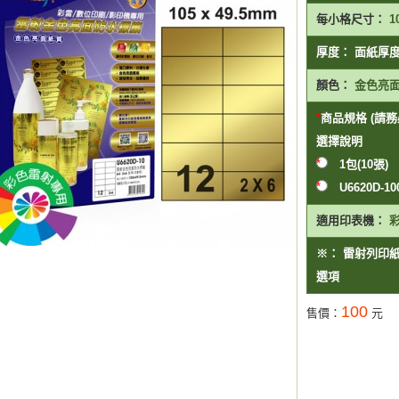
每小格尺寸：
1
厚度：
面紙厚度0
顏色：
金色亮
商品規格 (請務必
選擇
說明
1包(10張)
U6620D-1
適用印表機：
※：
雷射列印
選項
100
售價：
元