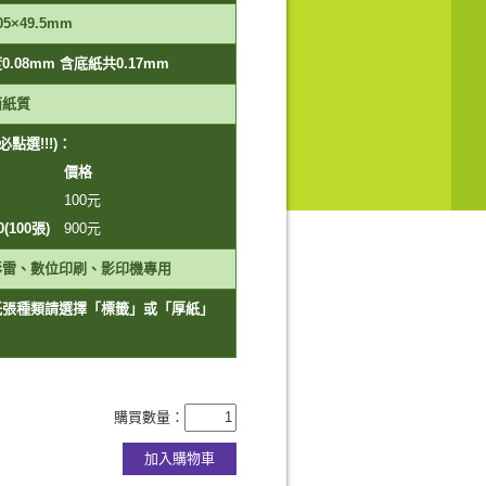
05×49.5mm
.08mm 含底紙共0.17mm
面紙質
點選!!!)：
價格
100
元
00(100張)
900
元
彩雷、數位印刷、影印機專用
紙張種類請選擇「標籤」或「厚紙」
購買數量：