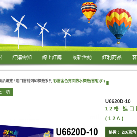
紹
訂購需知
線上訂購
最新活動
紅利商品
客
商品總覽 /
進口雷射列印標籤系列
彩雷金色亮面防水標籤(雷射)(D)
上一項
U6620D-10
12格 進
(12A)
格數：
2x6直角