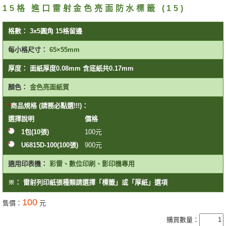
15格 進口雷射金色亮面防水標籤 (15)
格數：
3x5圓角 15格留邊
每小格尺寸：
65×55mm
厚度：
面紙厚度0.08mm 含底紙共0.17mm
顏色：
金色亮面紙質
商品規格 (請務必點選!!!)：
選擇
說明
價格
1包(10張)
100
元
U6815D-100(100張)
900
元
適用印表機：
彩雷、數位印刷、影印機專用
※：
雷射列印紙張種類請選擇「標籤」或「厚紙」選項
100
售價：
元
購買數量：