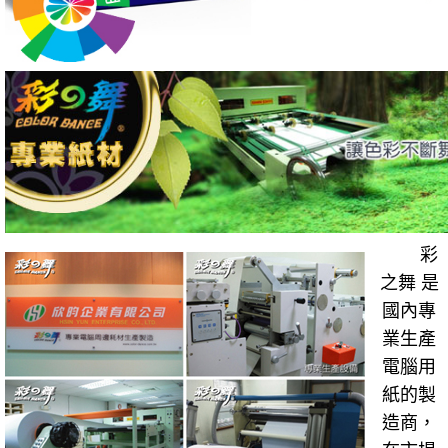
彩
之舞 是
國內專
業生產
電腦用
紙的製
造商，